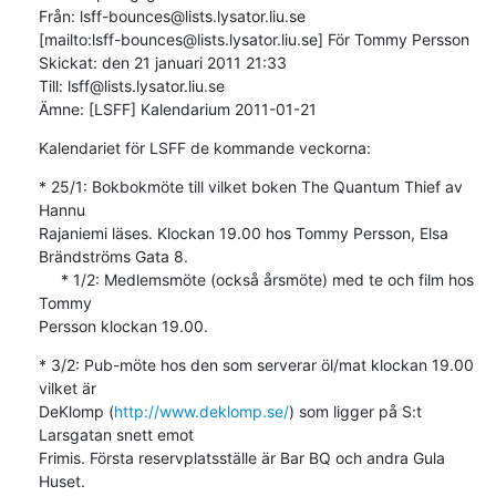
Från: lsff-bounces@lists.lysator.liu.se

[mailto:lsff-bounces@lists.lysator.liu.se] För Tommy Persson

Skickat: den 21 januari 2011 21:33

Till: lsff@lists.lysator.liu.se

Ämne: [LSFF] Kalendarium 2011-01-21
Kalendariet för LSFF de kommande veckorna:
* 25/1: Bokbokmöte till vilket boken The Quantum Thief av 
Hannu 

Rajaniemi läses. Klockan 19.00 hos Tommy Persson, Elsa 
Brändströms Gata 8.

     * 1/2: Medlemsmöte (också årsmöte) med te och film hos 
Tommy 

Persson klockan 19.00.
* 3/2: Pub-möte hos den som serverar öl/mat klockan 19.00 
vilket är 

DeKlomp (
http://www.deklomp.se/
) som ligger på S:t 
Larsgatan snett emot 

Frimis. Första reservplatsställe är Bar BQ och andra Gula 
Huset.