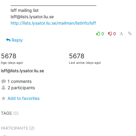
_______________________________________________

lsff mailing list

http://lists.lysator.liu.se/mailman/listinfo/lsff
0
0
Reply
5678
5678
Age (days ago)
Last active (days ago)
lsff@lists.lysator.liu.se
1 comments
2 participants
Add to favorites
TAGS
(0)
(2)
PARTICIPANTS