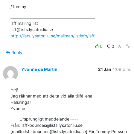
/Tommy
_______________________________________________

lsff mailing list

http://lists.lysator.liu.se/mailman/listinfo/lsff
0
0
Reply
Yvonne de Martin
21 Jan
4:09 p.m.
Hej!

Jag räknar med att delta vid alla tillfällena.

Hälsningar

Yvonne
-----Ursprungligt meddelande-----

Från: lsff-bounces@lists.lysator.liu.se

[mailto:lsff-bounces@lists.lysator.liu.se] För Tommy Persson
