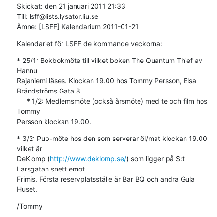
Skickat: den 21 januari 2011 21:33

Till: lsff@lists.lysator.liu.se

Ämne: [LSFF] Kalendarium 2011-01-21
Kalendariet för LSFF de kommande veckorna:
* 25/1: Bokbokmöte till vilket boken The Quantum Thief av 
Hannu 

Rajaniemi läses. Klockan 19.00 hos Tommy Persson, Elsa 
Brändströms Gata 8.

     * 1/2: Medlemsmöte (också årsmöte) med te och film hos 
Tommy 

Persson klockan 19.00.
* 3/2: Pub-möte hos den som serverar öl/mat klockan 19.00 
vilket är 

DeKlomp (
http://www.deklomp.se/
) som ligger på S:t 
Larsgatan snett emot 

Frimis. Första reservplatsställe är Bar BQ och andra Gula 
Huset.
/Tommy