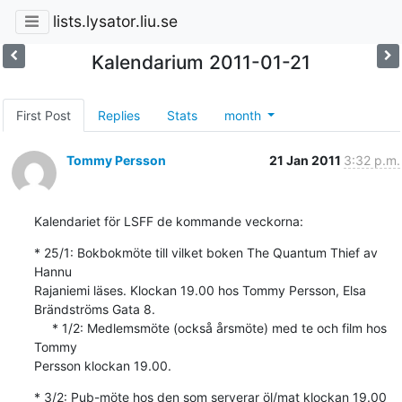
lists.lysator.liu.se
Kalendarium 2011-01-21
First Post
Replies
Stats
month
Tommy Persson
21 Jan 2011
3:32 p.m.
Kalendariet för LSFF de kommande veckorna:
* 25/1: Bokbokmöte till vilket boken The Quantum Thief av 
Hannu 

Rajaniemi läses. Klockan 19.00 hos Tommy Persson, Elsa 
Brändströms Gata 8.

     * 1/2: Medlemsmöte (också årsmöte) med te och film hos 
Tommy 

Persson klockan 19.00.
* 3/2: Pub-möte hos den som serverar öl/mat klockan 19.00 