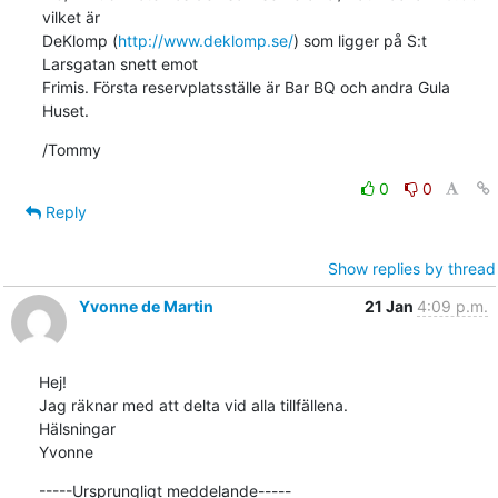
vilket är 

DeKlomp (
http://www.deklomp.se/
) som ligger på S:t 
Larsgatan snett emot 

Frimis. Första reservplatsställe är Bar BQ och andra Gula 
Huset.
/Tommy
0
0
Reply
Show replies by thread
Yvonne de Martin
21 Jan
4:09 p.m.
Hej!

Jag räknar med att delta vid alla tillfällena.

Hälsningar

Yvonne
-----Ursprungligt meddelande-----
