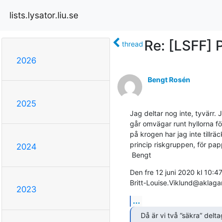
lists.lysator.liu.se
Re: [LSFF]
thread
2026
Bengt Rosén
2025
Jag deltar nog inte, tyvärr. J
går omvägar runt hyllorna för 
på krogen har jag inte tillräckl
princip riskgruppen, för pappa
2024
 Bengt
Den fre 12 juni 2020 kl 10:47
Britt-Louise.Viklund@aklaga
2023
...
Då är vi två ”säkra” delt