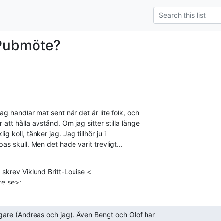
 Pubmöte?
ag handlar mat sent när det är lite folk, och

att hålla avstånd. Om jag sitter stilla länge

ig koll, tänker jag. Jag tillhör ju i

s skull. Men det hade varit trevligt...

 skrev Viklund Britt-Louise <

re.se>:
agare (Andreas och jag). Även Bengt och Olof har
