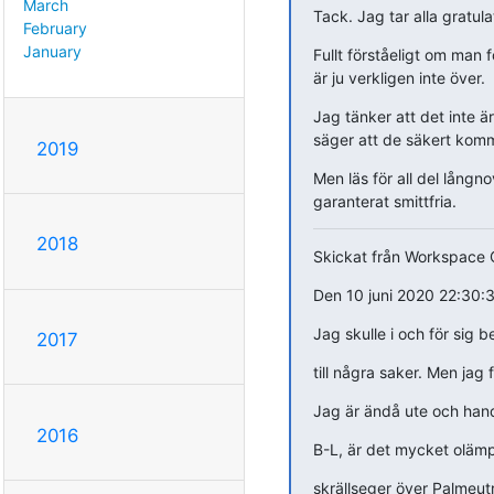
March
Tack. Jag tar alla gratulat
February
January
Fullt förståeligt om man f
är ju verkligen inte över.
Jag tänker att det inte ä
säger att de säkert kommer
2019
Men läs för all del långn
garanterat smittfria.
2018
Skickat från Workspace 
Den 10 juni 2020 22:30:
Jag skulle i och för sig b
2017
till några saker. Men jag 
Jag är ändå ute och handl
2016
B-L, är det mycket olämpli
skrällseger över Palmeu