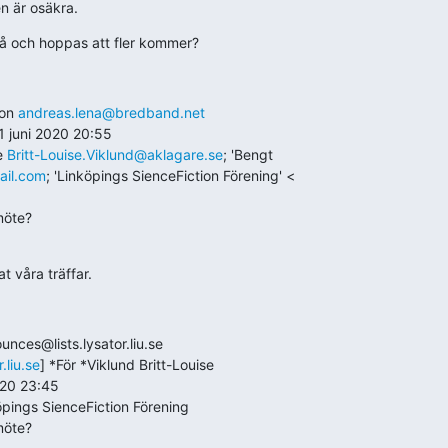
en är osäkra.
två och hoppas att fler kommer?
on 
andreas.lena@bredband.net
 juni 2020 20:55

e 
Britt-Louise.Viklund@aklagare.se
; 'Bengt

il.com
; 'Linköpings SienceFiction Förening' <

möte?
 våra träffar.
.liu.se
] *För *Viklund Britt-Louise

20 23:45

öpings SienceFiction Förening

möte?