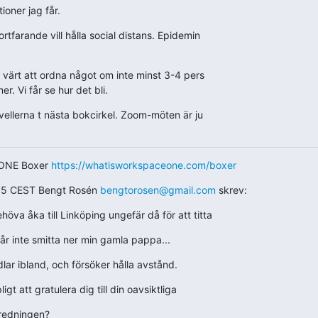
ioner jag får.
ortfarande vill hålla social distans. Epidemin

r värt att ordna något om inte minst 3-4 pers

. Vi får se hur det bli.
ovellerna t nästa bokcirkel. Zoom-möten är ju

ONE Boxer 
https://whatisworkspaceone.com/boxer
35 CEST Bengt Rosén 
bengtorosen@gmail.com
 skrev:
ehöva åka till Linköping ungefär då för att titta
får inte smitta ner min gamla pappa...
ar ibland, och försöker hålla avstånd.
gt att gratulera dig till din oavsiktliga
tredningen?