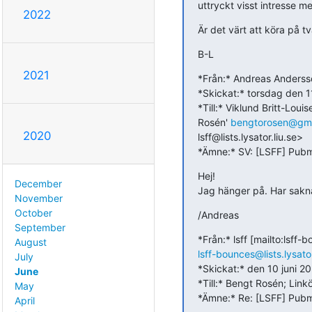
uttryckt visst intresse m
2022
Är det värt att köra på 
B-L
2021
*Från:* Andreas Anderss
*Skickat:* torsdag den 11
*Till:* Viklund Britt-Louis
Rosén' 
bengtorosen@gma
2020
lsff@lists.lysator.liu.se>

*Ämne:* SV: [LSFF] Pub
Hej!

December
Jag hänger på. Har saknat
November
October
/Andreas
September
August
lsff-bounces@lists.lysator
July
*Skickat:* den 10 juni 20
June
*Till:* Bengt Rosén; Link
May
*Ämne:* Re: [LSFF] Pub
April