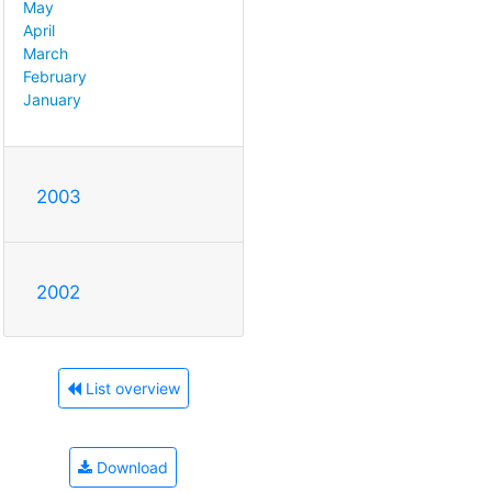
May
April
March
February
January
2003
2002
List overview
Download