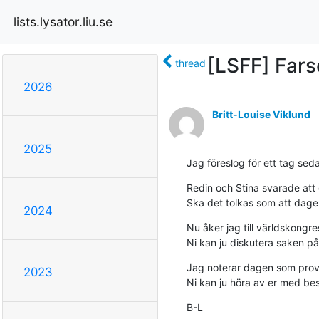
lists.lysator.liu.se
[LSFF] Far
thread
2026
Britt-Louise Viklund
2025
Jag föreslog för ett tag seda
Redin och Stina svarade att
Ska det tolkas som att dagen
2024
Nu åker jag till världskongr
Ni kan ju diskutera saken 
Jag noterar dagen som provis
2023
Ni kan ju höra av er med be
B-L