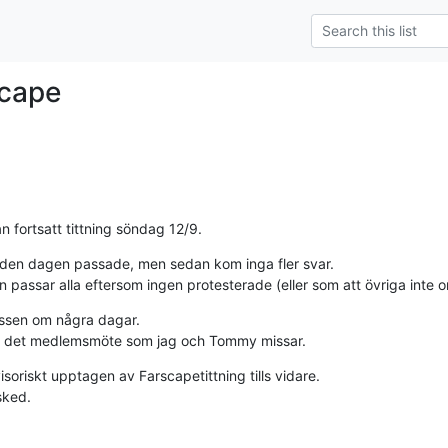
scape
n fortsatt tittning söndag 12/9.
 den dagen passade, men sedan kom inga fler svar.

 passar alla eftersom ingen protesterade (eller som att övriga inte o
essen om några dagar.

på det medlemsmöte som jag och Tommy missar.
oriskt upptagen av Farscapetittning tills vidare.

sked.