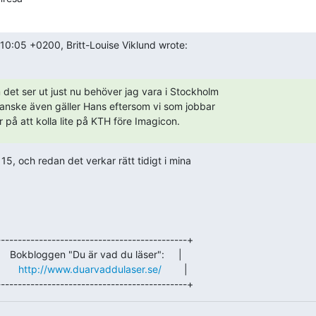
0:05 +0200, Britt-Louise Viklund wrote:
det ser ut just nu behöver jag vara i Stockholm

 kanske även gäller Hans eftersom vi som jobbar

på att kolla lite på KTH före Imagicon.
 15, och redan det verkar rätt tidigt i mina

--------------------------------------------+

      Bokbloggen "Du är vad du läser":     |

     
http://www.duarvaddulaser.se/
        |

--------------------------------------------+