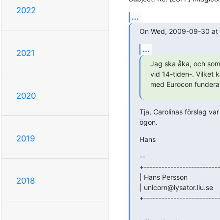
2022
...
On Wed, 2009-09-30 at 1
...
2021
Jag ska åka, och som 
vid 14-tiden-. Vilket
med Eurocon funderar 
2020
Tja, Carolinas förslag var
ögon.
2019
Hans
-- 

+--------------------------
| Hans Persson              
2018
| unicorn@lysator.liu.se     
+--------------------------