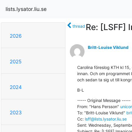
lists.lysator.liu.se
Re: [LSFF] 
thread
2026
Britt-Louise Viklund
2025
Carolina föreslog KTH kl 15
innan. Och om programmet börj
och sedan ta sig ut till kong
2024
B-L
----- Original Message ----- 

From: "Hans Persson" 
unicor
2023
To: "Britt-Louise Viklund" 
bri
Cc: 
lsff@lists.lysator.liu.se
Sent: Wednesday, Septembe
Subject: Re: [LSFF] Imagico