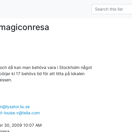
Imagiconresa
, och då kan man behöva vara i Stockholm något 

ar kl 17 behövs tid för att titta på lokalen 

ressen.
n@lysator.liu.se
tt-louise.v@telia.com
r 30, 2009 10:07 AM

nresa