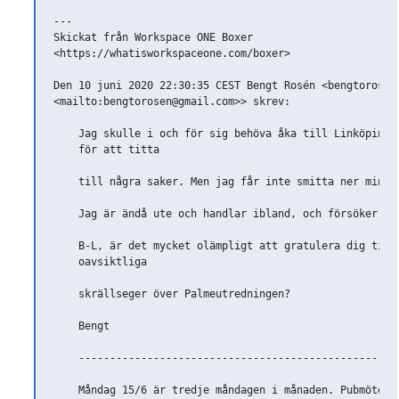
---

Skickat från Workspace ONE Boxer

<https://whatisworkspaceone.com/boxer>

Den 10 juni 2020 22:30:35 CEST Bengt Rosén <bengtorosen@
<mailto:bengtorosen@gmail.com>> skrev:

    Jag skulle i och för sig behöva åka till Linköping u
    för att titta

    till några saker. Men jag får inte smitta ner min ga
    Jag är ändå ute och handlar ibland, och försöker hål
    B-L, är det mycket olämpligt att gratulera dig till 
    oavsiktliga

    skrällseger över Palmeutredningen?

    Bengt

    --------------------------------------------------

    Måndag 15/6 är tredje måndagen i månaden. Pubmötesmå