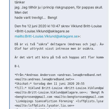
tänker 

jag. Jag tillhör ju i princip riskgruppen, för pappas skull. 
Men det 

hade varit trevligt...  Bengt
Den fre 12 juni 2020 kl 10:47 skrev Viklund Britt-Louise 

mailto:Britt-Louise.Viklund@aklagare.se
>:
Då är vi två ”säkra” deltagare (Andreas och jag). Även B
Olof har uttryckt visst intresse men är osäkra.

Är det värt att köra på två och hoppas att fler kommer?

B-L

*Från:*Andreas Andersson <andreas.lena@bredband.net

<mailto:andreas.lena@bredband.net>>

*Skickat:* torsdag den 11 juni 2020 20:55

*Till:* Viklund Britt-Louise <Britt-Louise.Viklund@aklag
<mailto:Britt-Louise.Viklund@aklagare.se>>; 'Bengt Rosén
<bengtorosen@gmail.com <mailto:bengtorosen@gmail.com>>;

'Linköpings SienceFiction Förening' <lsff@lists.lysator.
<mailto:lsff@lists.lysator.liu.se>>
