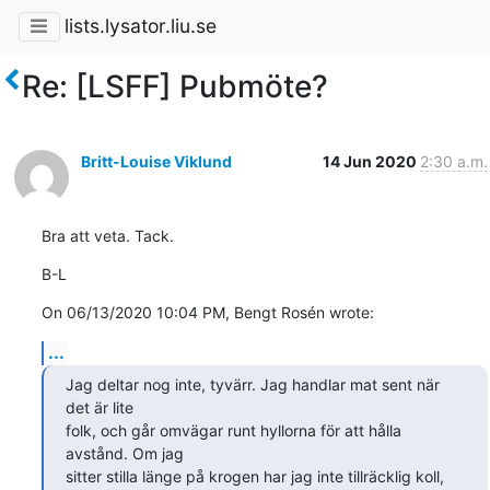
lists.lysator.liu.se
Re: [LSFF] Pubmöte?
Britt-Louise Viklund
14 Jun 2020
2:30 a.m.
Bra att veta. Tack.
B-L
On 06/13/2020 10:04 PM, Bengt Rosén wrote:
...
Jag deltar nog inte, tyvärr. Jag handlar mat sent när 
det är lite 

folk, och går omvägar runt hyllorna för att hålla 
avstånd. Om jag 

sitter stilla länge på krogen har jag inte tillräcklig koll, 