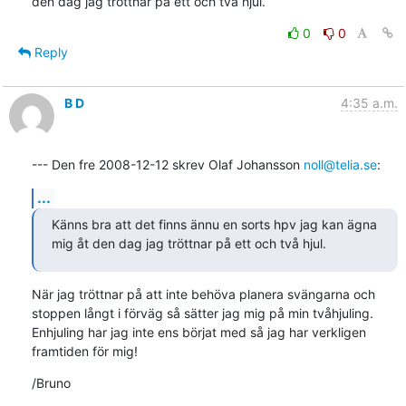
den dag jag tröttnar på ett och två hjul.
0
0
Reply
B D
4:35 a.m.
--- Den fre 2008-12-12 skrev Olaf Johansson 
noll@telia.se
:
...
Känns bra att det finns ännu en sorts hpv jag kan ägna

mig åt den dag jag tröttnar på ett och två hjul.
När jag tröttnar på att inte behöva planera svängarna och 
stoppen långt i förväg så sätter jag mig på min tvåhjuling. 
Enhjuling har jag inte ens börjat med så jag har verkligen 
framtiden för mig!
/Bruno