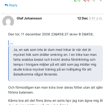
0
0
Reply
Olaf Johansson
12 Dec
3:41 a.m.
Den tor, 11 december 2008 23&#58;37 skrev B D&#58;
...
Ja, en sak som inte är dum med trikar är när det är 
mycket folk som dräller omkring en. I en trike kan man 
fatta snabba beslut och kvickt ändra färdriktning och 
tempo i trixigare miljöer på ett sätt som jag inbillar mig 
skulle kräva mycket träning på en tvåhjuling för att 
åstadkomma något liknande.
Och förmodligen kan man köra över deras fötter utan att själv 
förlora balansen.
Känns bra att det finns ännu en sorts hpv jag kan ägna mig åt 