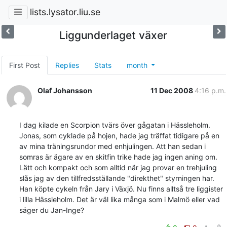
lists.lysator.liu.se
Liggunderlaget växer
First Post
Replies
Stats
month
Olaf Johansson
11 Dec 2008
4:16 p.m.
I dag kilade en Scorpion tvärs över gågatan i Hässleholm. 
Jonas, som cyklade på hojen, hade jag träffat tidigare på en 
av mina träningsrundor med enhjulingen. Att han sedan i 
somras är ägare av en skitfin trike hade jag ingen aning om. 
Lätt och kompakt och som alltid när jag provar en trehjuling 
slås jag av den tillfredsställande "direkthet" styrningen har. 
Han köpte cykeln från Jary i Växjö. Nu finns alltså tre liggister 
i lilla Hässleholm. Det är väl lika många som i Malmö eller vad 
säger du Jan-Inge?