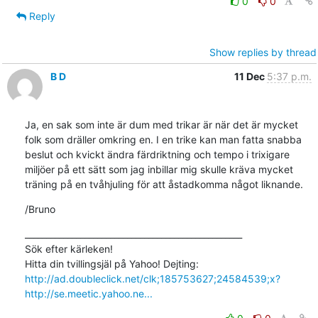
0
0
Reply
Show replies by thread
B D
11 Dec
5:37 p.m.
Ja, en sak som inte är dum med trikar är när det är mycket 
folk som dräller omkring en. I en trike kan man fatta snabba 
beslut och kvickt ändra färdriktning och tempo i trixigare 
miljöer på ett sätt som jag inbillar mig skulle kräva mycket 
träning på en tvåhjuling för att åstadkomma något liknande.
/Bruno
___________________________________________________

Sök efter kärleken!

Hitta din tvillingsjäl på Yahoo! Dejting: 
http://ad.doubleclick.net/clk;185753627;24584539;x?
http://se.meetic.yahoo.ne...