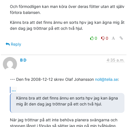
Och förmodligen kan man köra över deras fötter utan att själv 
förlora balansen.
Känns bra att det finns ännu en sorts hpv jag kan ägna mig åt 
den dag jag tröttnar på ett och två hjul.
0
0
Reply
B D
4:35 a.m.
--- Den fre 2008-12-12 skrev Olaf Johansson 
noll@telia.se
:
...
Känns bra att det finns ännu en sorts hpv jag kan ägna

mig åt den dag jag tröttnar på ett och två hjul.
När jag tröttnar på att inte behöva planera svängarna och 
stoppen långt i förväg så sätter jag mig på min tvåhjuling. 