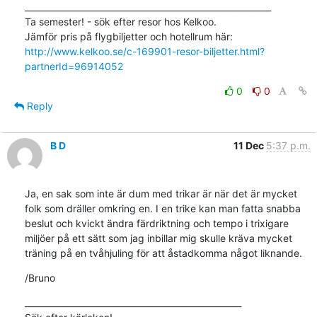
__________________________________________________________

Ta semester! - sök efter resor hos Kelkoo.

http://www.kelkoo.se/c-169901-resor-biljetter.html?
partnerId=96914052
0
0
Reply
B D
11 Dec
5:37 p.m.
Ja, en sak som inte är dum med trikar är när det är mycket 
folk som dräller omkring en. I en trike kan man fatta snabba 
beslut och kvickt ändra färdriktning och tempo i trixigare 
miljöer på ett sätt som jag inbillar mig skulle kräva mycket 
träning på en tvåhjuling för att åstadkomma något liknande.
/Bruno
___________________________________________________
