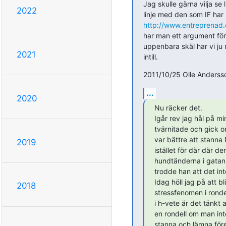
Jag skulle gärna vilja se li
2022
http://www.entreprenad.c
har man ett argument för a
uppenbara skäl har vi ju 
2021
intill.
2011/10/25 Olle Anderss
...
2020
Nu räcker det.

Igår rev jag hål på min
tvärnitade och gick omk
var bättre att stanna
2019
istället för där där de
hundtänderna i gatan v
trodde han att det inte
Idag höll jag på att 
2018
stressfenomen i ronde
i h-vete är det tänkt 
en rondell om man int
stanna och lämna före