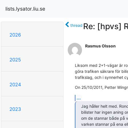
lists.lysator.liu.se
Re: [hpvs] R
thread
2026
Rasmus Olsson
2025
Liksom med 2+1-vägar är ronde
göra trafiken säkrare för bili
trafikslag, och i synnerhet cy
2024
On 25/10/2011, Petter Wingr
...
Jag håller helt med. Ron
2023
bilister har ingen aning om
om de stannar både på vä
varken stannar på ena elle