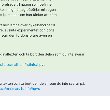
företräde till någon som befinner

kom mig när jag påbörjar min egen

 ju inte ens om han tänker att köra

 helt lämna över cykelbanorna till

, avsluta experimentet och börja

, som den fordonsförare även en

inaltexten och ta bort den delen som du inte svarar

or.liu.se/mailman/listinfo/hpvs
ltexten och ta bort den delen som du inte svarar på.

liu.se/mailman/listinfo/hpvs