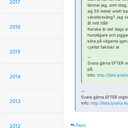
2017
lämnar jag, som idag, 
sig 50 meter snett ba
vänstersväng? Jag vet
åt mitt håll!

2016
Kanske är det dags att
hundägare och joggare
köra på vägarna igen
cyklist faktiskt är.
2015
--

Svara gärna EFTER org
på.

Info: 
http://lists.lysat
2014
--

Svara gärna EFTER orgina
2013
Info: 
http://lists.lysator.
Reply
2012