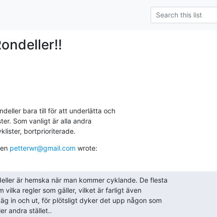
ondeller!!
ller bara till för att underlätta och

ster. Som vanligt är alla andra

klister, bortprioriterade.
en 
petterwr@gmail.com
 wrote:
deller är hemska när man kommer cyklande. De flesta

 vilka regler som gäller, vilket är farligt även

g in och ut, för plötsligt dyker det upp någon som

r andra stället..
