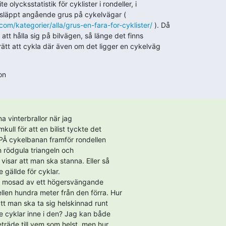
te olycksstatistik för cyklister i rondeller, i

om/kategorier/alla/grus-en-fara-for-cyklister/
 ). Då

tt hålla sig på bilvägen, så länge det finns

rätt att cykla där även om det ligger en cykelväg

on
a vinterbrallor när jag

ull för att en bilist tyckte det

 PÅ cykelbanan framför rondellen

n rödgula triangeln och

isar att man ska stanna. Eller så

 gällde för cyklar.

bli mosad av ett högersvängande

llen hundra meter från den förra. Hur

att man ska ta sig helskinnad runt

e cyklar inne i den? Jag kan både

träde till vem som helst, men hur
