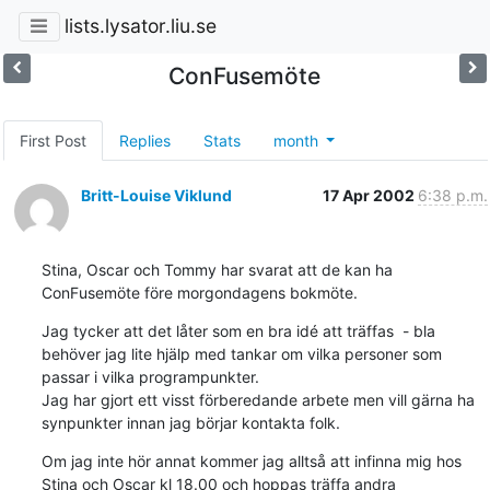
lists.lysator.liu.se
ConFusemöte
First Post
Replies
Stats
month
Britt-Louise Viklund
17 Apr 2002
6:38 p.m.
Stina, Oscar och Tommy har svarat att de kan ha 
ConFusemöte före morgondagens bokmöte.
Jag tycker att det låter som en bra idé att träffas  - bla 
behöver jag lite hjälp med tankar om vilka personer som 
passar i vilka programpunkter.

Jag har gjort ett visst förberedande arbete men vill gärna ha 
synpunkter innan jag börjar kontakta folk.
Om jag inte hör annat kommer jag alltså att infinna mig hos 
Stina och Oscar kl 18.00 och hoppas träffa andra 