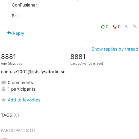
ConFusianer.
B-L
0
0
Reply
Show replies by thread
8881
8881
Age (days ago)
Last active (days ago)
confuse2002@lists.lysator.liu.se
0 comments
1 participants
Add to favorites
TAGS
(0)
(1)
PARTICIPANTS