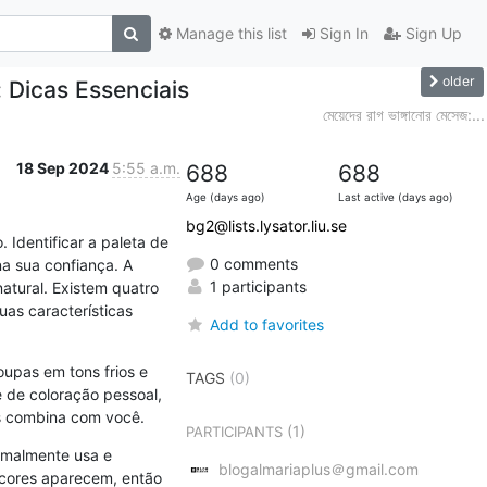
Manage this list
Sign In
Sign Up
older
 Dicas Essenciais
মেয়েদের রাগ ভাঙ্গানোর মেসেজ:...
18 Sep 2024
5:55 a.m.
688
688
Age (days ago)
Last active (days ago)
bg2@lists.lysator.liu.se
Identificar a paleta de 
0 comments
 sua confiança. A 
1 participants
atural. Existem quatro 
as características 
Add to favorites
upas em tons frios e 
TAGS
(0)
 de coloração pessoal, 
is combina com você.
(1)
PARTICIPANTS
rmalmente usa e 
blogalmariaplus＠gmail.com
ores aparecem, então 