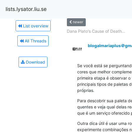
lists.lysator.liu.se
newer
List overview
Dana Plato's Cause of Death...
All Threads
blogalmariaplus＠gma
Download
Se você está se perguntando 
cores que melhor complement
primeira etapa é observar o 
principais tipos de paletas 
próprias.
Para descobrir sua paleta de
quentes e veja qual delas re
que é um serviço oferecido 
Outra dica útil é usar uma r
experimente combinações no