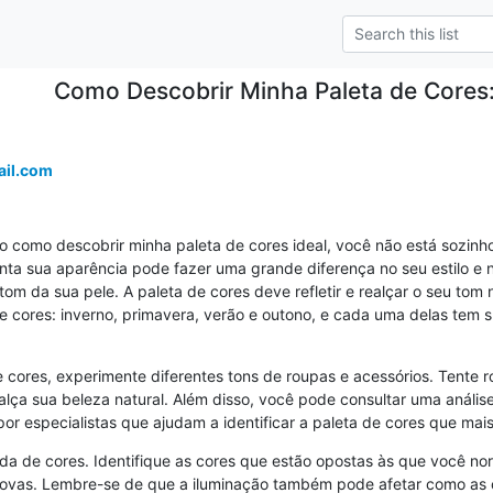
Como Descobrir Minha Paleta de Cores:
il.com
como descobrir minha paleta de cores ideal, você não está sozinho. 
a sua aparência pode fazer uma grande diferença no seu estilo e na
tom da sua pele. A paleta de cores deve refletir e realçar o seu tom n
de cores: inverno, primavera, verão e outono, e cada uma delas tem su
 cores, experimente diferentes tons de roupas e acessórios. Tente ro
alça sua beleza natural. Além disso, você pode consultar uma análise
por especialistas que ajudam a identificar a paleta de cores que ma
oda de cores. Identifique as cores que estão opostas às que você no
vas. Lembre-se de que a iluminação também pode afetar como as c