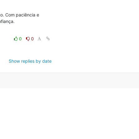
. Com paciência e 
iança.

0
0
Show replies by date