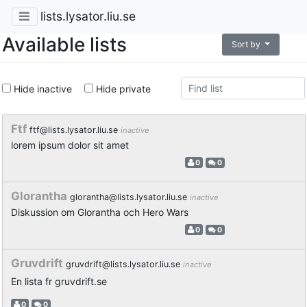
lists.lysator.liu.se
Available lists
Sort by
Hide inactive
Hide private
Ftf
ftf@lists.lysator.liu.se
inactive
lorem ipsum dolor sit amet
0
0
Glorantha
glorantha@lists.lysator.liu.se
inactive
Diskussion om Glorantha och Hero Wars
0
0
Gruvdrift
gruvdrift@lists.lysator.liu.se
inactive
En lista fr gruvdrift.se
0
0