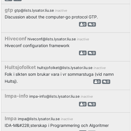
gtp
gtp@lists.lysator.liu.se
inactive
Discussion about the computer-go protocol GTP.
0
0
Hiveconf
hiveconf@lists.lysator.liu.se
inactive
Hiveconf configuration framework
0
0
Hultsjofolket
hultsjofolket@lists.lysator.liu.se
inactive
Folk i slkten som brukar vara i vr sommarstuga (vid namn
Hultsj).
0
0
Impa-info
impa-info@lists.lysator.liu.se
inactive
0
0
Impa
impa@lists.lysator.liu.se
inactive
IDA-M&#228;sterskap i Programmering och Algoritmer