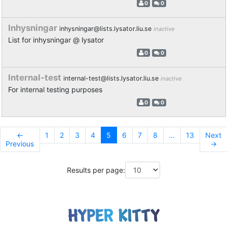
0
0
Inhysningar
inhysningar@lists.lysator.liu.se
inactive
List for inhysningar @ lysator
0
0
Internal-test
internal-test@lists.lysator.liu.se
inactive
For internal testing purposes
0
0
←
1
2
3
4
5
6
7
8
...
13
Next
Previous
→
Results per page: