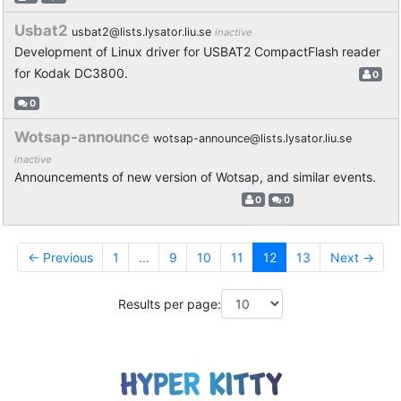
Usbat2
usbat2@lists.lysator.liu.se
inactive
Development of Linux driver for USBAT2 CompactFlash reader
for Kodak DC3800.
0
0
Wotsap-announce
wotsap-announce@lists.lysator.liu.se
inactive
Announcements of new version of Wotsap, and similar events.
0
0
← Previous
1
...
9
10
11
12
13
Next →
Results per page: