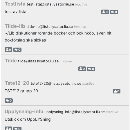
Testlista
testlista@lists.lysator.liu.se
inactive
test av lista
0
0
Tilde-lib
tilde-lib@lists.lysator.liu.se
inactive
~/Lib diskutioner rörande böcker och bokinköp, även hit
bokförslag ska sickas
0
0
Tilde
tilde@lists.lysator.liu.se
inactive
0
0
Tste12-20
tste12-20@lists.lysator.liu.se
inactive
TSTE12 grupp 20
0
0
Upplysning-info
upplysning-info@lists.lysator.liu.se
inactive
Utskick om UppLYSning
0
0