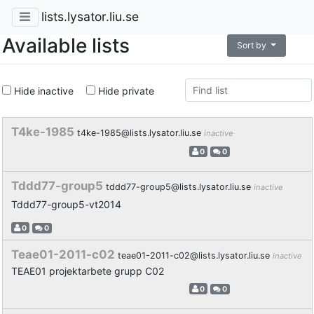
lists.lysator.liu.se
Available lists
Sort by
Hide inactive
Hide private
T4ke-1985
t4ke-1985@lists.lysator.liu.se
inactive
0
0
Tddd77-group5
tddd77-group5@lists.lysator.liu.se
inactive
Tddd77-group5-vt2014
0
0
Teae01-2011-c02
teae01-2011-c02@lists.lysator.liu.se
inactive
TEAE01 projektarbete grupp C02
0
0