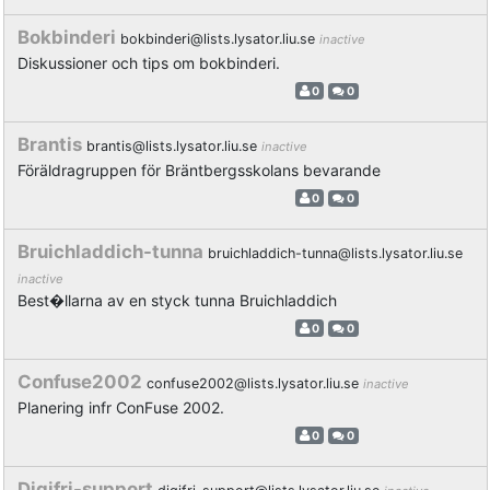
Bokbinderi
bokbinderi@lists.lysator.liu.se
inactive
Diskussioner och tips om bokbinderi.
0
0
Brantis
brantis@lists.lysator.liu.se
inactive
Föräldragruppen för Bräntbergsskolans bevarande
0
0
Bruichladdich-tunna
bruichladdich-tunna@lists.lysator.liu.se
inactive
Best�llarna av en styck tunna Bruichladdich
0
0
Confuse2002
confuse2002@lists.lysator.liu.se
inactive
Planering infr ConFuse 2002.
0
0
Digifri-support