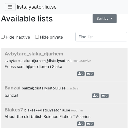
lists.lysator.liu.se
Available lists
Sort by
Hide inactive
Hide private
Avbytare_slaka_djurhem
avbytare_slaka_djurhem@lists.lysator.liu.se
inactive
Fr oss som hjlper djuren i Slaka
0
0
Banzai
banzai@lists.lysator.liu.se
inactive
banzai!
0
0
Blakes7
blakes7@lists.lysator.liu.se
inactive
About the old british Science Fiction TV-series.
0
0