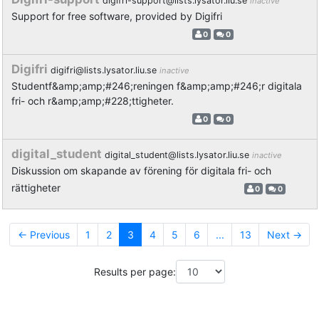
digifri-support@lists.lysator.liu.se
inactive
Support for free software, provided by Digifri
0
0
Digifri
digifri@lists.lysator.liu.se
inactive
Studentf&amp;amp;#246;reningen f&amp;amp;#246;r digitala
fri- och r&amp;amp;#228;ttigheter.
0
0
digital_student
digital_student@lists.lysator.liu.se
inactive
Diskussion om skapande av förening för digitala fri- och
rättigheter
0
0
← Previous
1
2
3
4
5
6
...
13
Next →
Results per page: